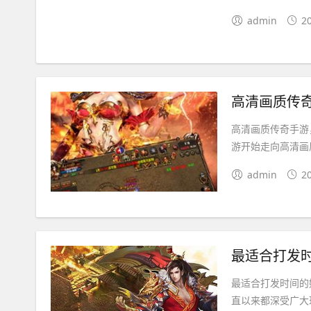
admin
2
高清画质传
高清画质传奇手游
游开始走向高清画
admin
2
最适合打发
最适合打发时间的
直以来都深受广大