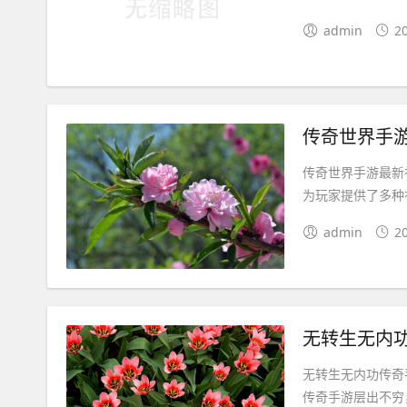
admin
2
传奇世界手
传奇世界手游最新
为玩家提供了多种
admin
2
无转生无内
无转生无内功传奇
传奇手游层出不穷